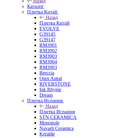
Назад
Каталог
Плитка Китай
Назад
Плитка Китай
EVOLVE
G39145
G39147
RM3901
RM3902
RM3903
RM3904
RM3903
Breccia
Onix Astral
RIVERSTONE
Ink Rhyme
Dream
Плитка Испания
Назад
Плитка Испания
STN CERAMICA
Monopole
Navarti Ceramica
Keratile