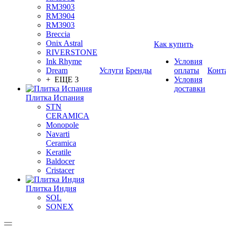
RM3903
RM3904
RM3903
Breccia
Onix Astral
Как купить
RIVERSTONE
Ink Rhyme
Условия
Dream
Услуги
Бренды
оплаты
Конт
+ ЕЩЕ 3
Условия
доставки
Плитка Испания
STN
CERAMICA
Monopole
Navarti
Ceramica
Keratile
Baldocer
Cristacer
Плитка Индия
SOL
SONEX