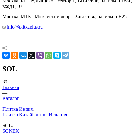
Москва, БП "Румянцево": сектор Г, 1-ый этаж, павильон 168Г,
вход 8,10.
Москва, МТК "Можайский двор": 2-ой этаж, павильон В25.
info@plitkaplus.ru
SOL
39
Главная
—
Каталог
—
Плитка Индия
Плитка Китай
Плитка Испания
—
SOL
SONEX