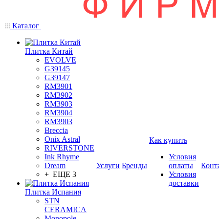
Каталог
Плитка Китай
EVOLVE
G39145
G39147
RM3901
RM3902
RM3903
RM3904
RM3903
Breccia
Onix Astral
Как купить
RIVERSTONE
Ink Rhyme
Условия
Dream
Услуги
Бренды
оплаты
Конт
+ ЕЩЕ 3
Условия
доставки
Плитка Испания
STN
CERAMICA
Monopole