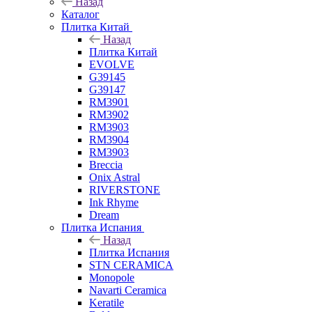
Назад
Каталог
Плитка Китай
Назад
Плитка Китай
EVOLVE
G39145
G39147
RM3901
RM3902
RM3903
RM3904
RM3903
Breccia
Onix Astral
RIVERSTONE
Ink Rhyme
Dream
Плитка Испания
Назад
Плитка Испания
STN CERAMICA
Monopole
Navarti Ceramica
Keratile