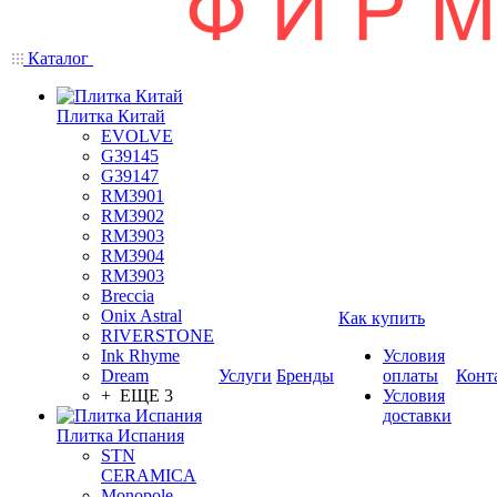
Каталог
Плитка Китай
EVOLVE
G39145
G39147
RM3901
RM3902
RM3903
RM3904
RM3903
Breccia
Onix Astral
Как купить
RIVERSTONE
Ink Rhyme
Условия
Dream
Услуги
Бренды
оплаты
Конт
+ ЕЩЕ 3
Условия
доставки
Плитка Испания
STN
CERAMICA
Monopole