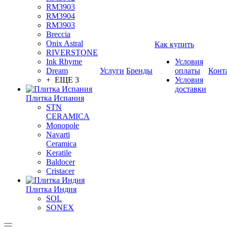
RM3903
RM3904
RM3903
Breccia
Onix Astral
Как купить
RIVERSTONE
Ink Rhyme
Условия
Dream
Услуги
Бренды
оплаты
Конт
+ ЕЩЕ 3
Условия
доставки
Плитка Испания
STN
CERAMICA
Monopole
Navarti
Ceramica
Keratile
Baldocer
Cristacer
Плитка Индия
SOL
SONEX