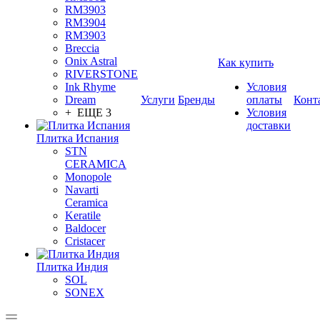
RM3903
RM3904
RM3903
Breccia
Onix Astral
Как купить
RIVERSTONE
Ink Rhyme
Условия
Dream
Услуги
Бренды
оплаты
Конт
+ ЕЩЕ 3
Условия
доставки
Плитка Испания
STN
CERAMICA
Monopole
Navarti
Ceramica
Keratile
Baldocer
Cristacer
Плитка Индия
SOL
SONEX