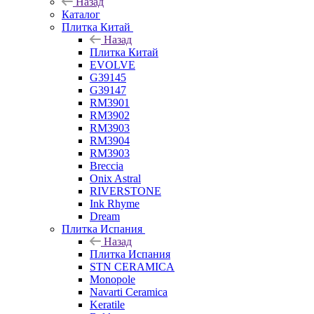
Назад
Каталог
Плитка Китай
Назад
Плитка Китай
EVOLVE
G39145
G39147
RM3901
RM3902
RM3903
RM3904
RM3903
Breccia
Onix Astral
RIVERSTONE
Ink Rhyme
Dream
Плитка Испания
Назад
Плитка Испания
STN CERAMICA
Monopole
Navarti Ceramica
Keratile