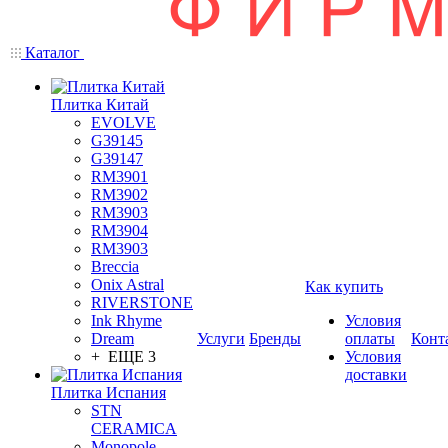
Каталог
Плитка Китай
EVOLVE
G39145
G39147
RM3901
RM3902
RM3903
RM3904
RM3903
Breccia
Onix Astral
Как купить
RIVERSTONE
Ink Rhyme
Условия
Dream
Услуги
Бренды
оплаты
Конт
+ ЕЩЕ 3
Условия
доставки
Плитка Испания
STN
CERAMICA
Monopole