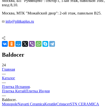
Москва, БП "Румянцево": сектор Г, 1-ый этаж, павильон 168Г,
вход 8,10.
Москва, МТК "Можайский двор": 2-ой этаж, павильон В25.
info@plitkaplus.ru
Baldocer
24
Главная
—
Каталог
—
Плитка Испания
Плитка Китай
Плитка Индия
—
Baldocer
Monopole
Navarti Ceramica
Keratile
Cristacer
STN CERAMICA