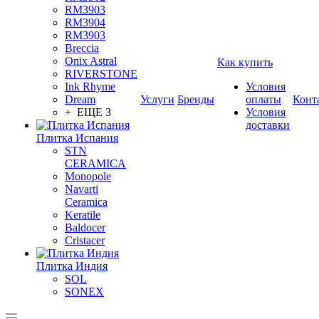
RM3903
RM3904
RM3903
Breccia
Onix Astral
Как купить
RIVERSTONE
Ink Rhyme
Условия
Dream
Услуги
Бренды
оплаты
Конт
+ ЕЩЕ 3
Условия
доставки
Плитка Испания
STN
CERAMICA
Monopole
Navarti
Ceramica
Keratile
Baldocer
Cristacer
Плитка Индия
SOL
SONEX