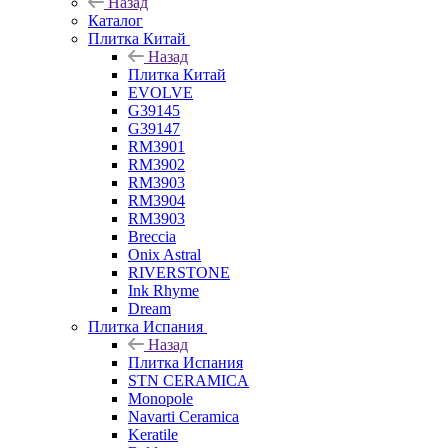
Назад
Каталог
Плитка Китай
Назад
Плитка Китай
EVOLVE
G39145
G39147
RM3901
RM3902
RM3903
RM3904
RM3903
Breccia
Onix Astral
RIVERSTONE
Ink Rhyme
Dream
Плитка Испания
Назад
Плитка Испания
STN CERAMICA
Monopole
Navarti Ceramica
Keratile