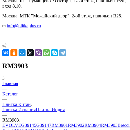
Москва, БП "Румянцево": сектор Г, 1-ый этаж, павильон 168Г,
вход 8,10.
Москва, МТК "Можайский двор": 2-ой этаж, павильон В25.
info@plitkaplus.ru
RM3903
3
Главная
—
Каталог
—
Плитка Китай
Плитка Испания
Плитка Индия
—
RM3903
EVOLVE
G39145
G39147
RM3901
RM3902
RM3904
RM3903
Brecci