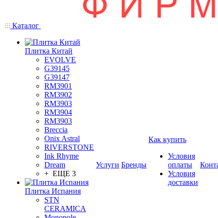
Каталог
Плитка Китай
EVOLVE
G39145
G39147
RM3901
RM3902
RM3903
RM3904
RM3903
Breccia
Onix Astral
Как купить
RIVERSTONE
Ink Rhyme
Условия
Dream
Услуги
Бренды
оплаты
Конт
+ ЕЩЕ 3
Условия
доставки
Плитка Испания
STN
CERAMICA
Monopole