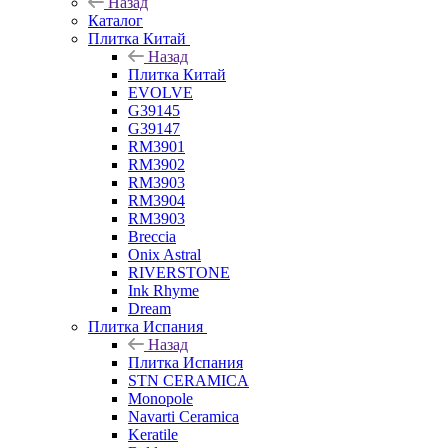
Назад
Каталог
Плитка Китай
Назад
Плитка Китай
EVOLVE
G39145
G39147
RM3901
RM3902
RM3903
RM3904
RM3903
Breccia
Onix Astral
RIVERSTONE
Ink Rhyme
Dream
Плитка Испания
Назад
Плитка Испания
STN CERAMICA
Monopole
Navarti Ceramica
Keratile