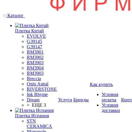
Каталог
Плитка Китай
EVOLVE
G39145
G39147
RM3901
RM3902
RM3903
RM3904
RM3903
Breccia
Onix Astral
Как купить
RIVERSTONE
Ink Rhyme
Условия
Dream
Услуги
Бренды
оплаты
Конт
+ ЕЩЕ 3
Условия
доставки
Плитка Испания
STN
CERAMICA
Monopole