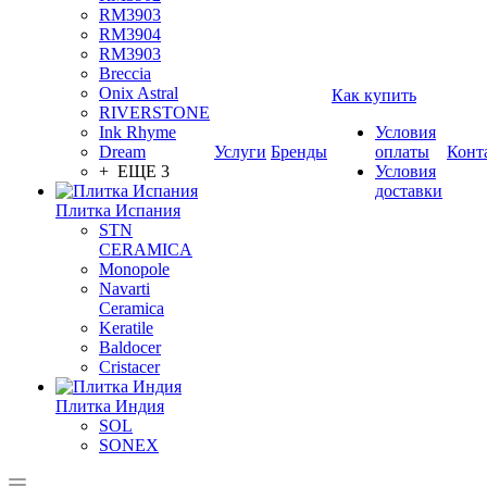
RM3903
RM3904
RM3903
Breccia
Onix Astral
Как купить
RIVERSTONE
Ink Rhyme
Условия
Dream
Услуги
Бренды
оплаты
Конт
+ ЕЩЕ 3
Условия
доставки
Плитка Испания
STN
CERAMICA
Monopole
Navarti
Ceramica
Keratile
Baldocer
Cristacer
Плитка Индия
SOL
SONEX