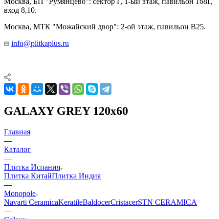
Москва, БП "Румянцево": сектор Г, 1-ый этаж, павильон 168Г,
вход 8,10.
Москва, МТК "Можайский двор": 2-ой этаж, павильон В25.
info@plitkaplus.ru
GALAXY GREY 120x60
Главная
—
Каталог
—
Плитка Испания
Плитка Китай
Плитка Индия
—
Monopole
Navarti Ceramica
Keratile
Baldocer
Cristacer
STN CERAMICA
—