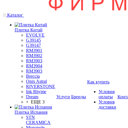
Каталог
Плитка Китай
EVOLVE
G39145
G39147
RM3901
RM3902
RM3903
RM3904
RM3903
Breccia
Onix Astral
Как купить
RIVERSTONE
Ink Rhyme
Условия
Dream
Услуги
Бренды
оплаты
Конт
+ ЕЩЕ 3
Условия
доставки
Плитка Испания
STN
CERAMICA
Monopole