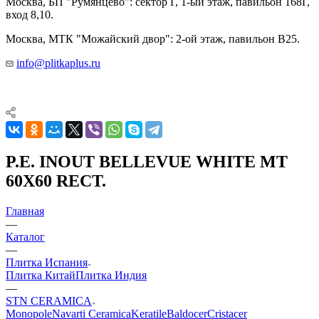
Москва, БП "Румянцево": сектор Г, 1-ый этаж, павильон 168Г,
вход 8,10.
Москва, МТК "Можайский двор": 2-ой этаж, павильон В25.
info@plitkaplus.ru
P.E. INOUT BELLEVUE WHITE MT
60X60 RECT.
Главная
—
Каталог
—
Плитка Испания
Плитка Китай
Плитка Индия
—
STN CERAMICA
Monopole
Navarti Ceramica
Keratile
Baldocer
Cristacer