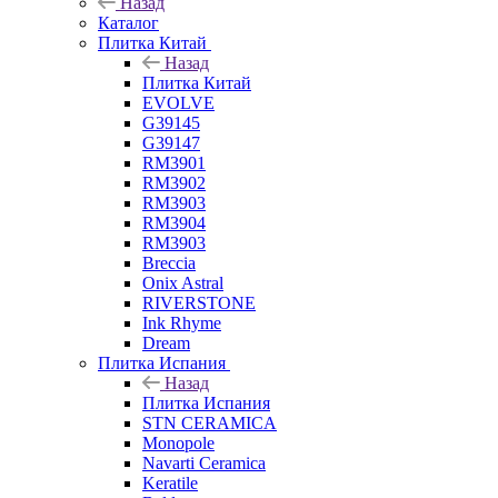
Назад
Каталог
Плитка Китай
Назад
Плитка Китай
EVOLVE
G39145
G39147
RM3901
RM3902
RM3903
RM3904
RM3903
Breccia
Onix Astral
RIVERSTONE
Ink Rhyme
Dream
Плитка Испания
Назад
Плитка Испания
STN CERAMICA
Monopole
Navarti Ceramica
Keratile