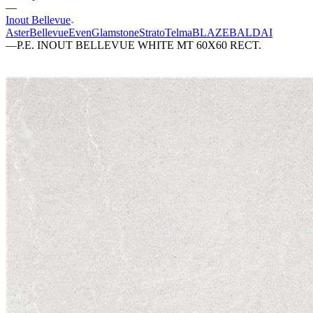
—
Inout Bellevue
Aster
Bellevue
Even
Glamstone
Strato
Telma
BLAZE
BALDAI
—
P.E. INOUT BELLEVUE WHITE MT 60X60 RECT.