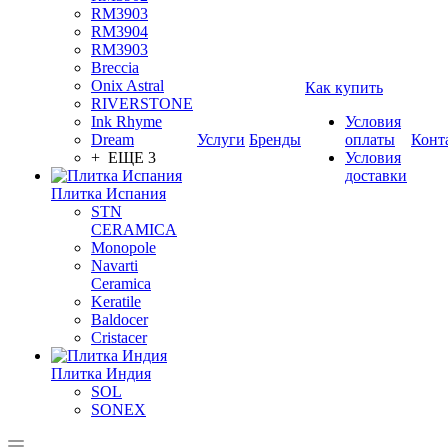
RM3903
RM3904
RM3903
Breccia
Onix Astral
Как купить
RIVERSTONE
Ink Rhyme
Условия
Dream
Услуги
Бренды
оплаты
Конт
+ ЕЩЕ 3
Условия
доставки
Плитка Испания
STN
CERAMICA
Monopole
Navarti
Ceramica
Keratile
Baldocer
Cristacer
Плитка Индия
SOL
SONEX