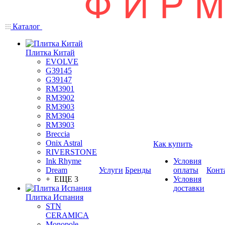
Каталог
Плитка Китай
EVOLVE
G39145
G39147
RM3901
RM3902
RM3903
RM3904
RM3903
Breccia
Onix Astral
Как купить
RIVERSTONE
Ink Rhyme
Условия
Dream
Услуги
Бренды
оплаты
Конт
+ ЕЩЕ 3
Условия
доставки
Плитка Испания
STN
CERAMICA
Monopole