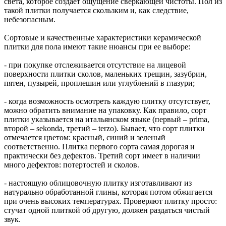
света, которое создает ощущение сверкающей чистоты. Пол из
такой плитки получается скользким и, как следствие,
небезопасным.
Сортовые и качественные характеристики керамической
плитки для пола имеют такие нюансы при ее выборе:
- при покупке отслеживается отсутствие на лицевой
поверхности плитки сколов, маленьких трещин, зазубрин,
пятен, пузырей, проплешин или углублений в глазури;
- когда возможность осмотреть каждую плитку отсутствует,
можно обратить внимание на упаковку. Как правило, сорт
плитки указывается на итальянском языке (первый – prima,
второй – sekonda, третий – terzo). Бывает, что сорт плитки
отмечается цветом: красный, синий и зеленый
соответственно. Плитка первого сорта самая дорогая и
практически без дефектов. Третий сорт имеет в наличии
много дефектов: потертостей и сколов.
- настоящую облицовочную плитку изготавливают из
натурально обработанной глины, которая потом обжигается
при очень высоких температурах. Проверяют плитку просто:
стучат одной плиткой об другую, должен раздаться чистый
звук.