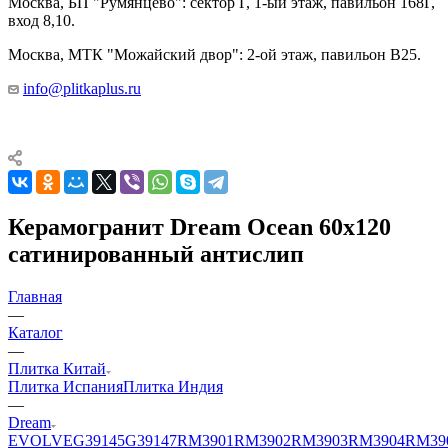
Москва, БП "Румянцево": сектор Г, 1-ый этаж, павильон 168Г,
вход 8,10.
Москва, МТК "Можайский двор": 2-ой этаж, павильон В25.
info@plitkaplus.ru
Керамогранит Dream Ocean 60х120
сатинированный антислип
Главная
—
Каталог
—
Плитка Китай
Плитка Испания
Плитка Индия
—
Dream
EVOLVE
G39145
G39147
RM3901
RM3902
RM3903
RM3904
RM39