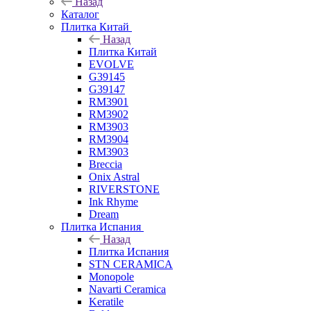
Назад
Каталог
Плитка Китай
Назад
Плитка Китай
EVOLVE
G39145
G39147
RM3901
RM3902
RM3903
RM3904
RM3903
Breccia
Onix Astral
RIVERSTONE
Ink Rhyme
Dream
Плитка Испания
Назад
Плитка Испания
STN CERAMICA
Monopole
Navarti Ceramica
Keratile