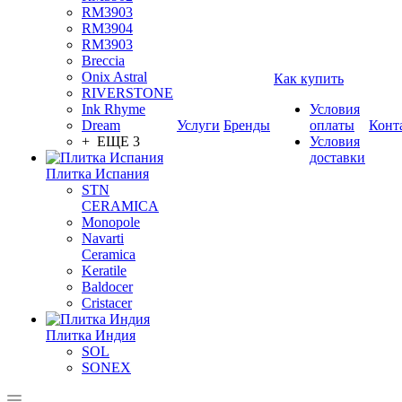
RM3903
RM3904
RM3903
Breccia
Onix Astral
Как купить
RIVERSTONE
Ink Rhyme
Условия
Dream
Услуги
Бренды
оплаты
Конт
+ ЕЩЕ 3
Условия
доставки
Плитка Испания
STN
CERAMICA
Monopole
Navarti
Ceramica
Keratile
Baldocer
Cristacer
Плитка Индия
SOL
SONEX