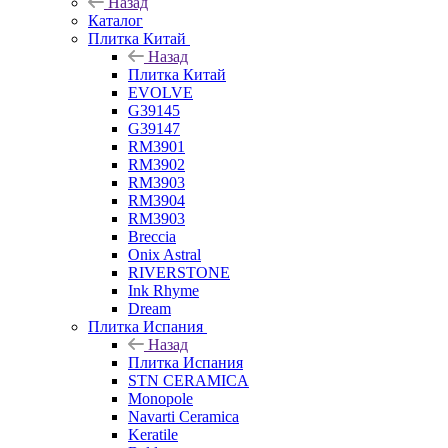
Назад
Каталог
Плитка Китай
Назад
Плитка Китай
EVOLVE
G39145
G39147
RM3901
RM3902
RM3903
RM3904
RM3903
Breccia
Onix Astral
RIVERSTONE
Ink Rhyme
Dream
Плитка Испания
Назад
Плитка Испания
STN CERAMICA
Monopole
Navarti Ceramica
Keratile