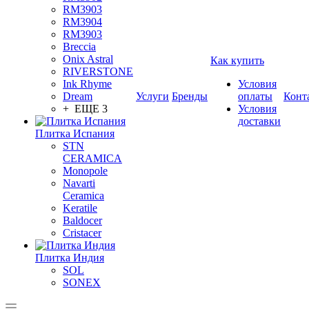
RM3903
RM3904
RM3903
Breccia
Onix Astral
Как купить
RIVERSTONE
Ink Rhyme
Условия
Dream
Услуги
Бренды
оплаты
Конт
+ ЕЩЕ 3
Условия
доставки
Плитка Испания
STN
CERAMICA
Monopole
Navarti
Ceramica
Keratile
Baldocer
Cristacer
Плитка Индия
SOL
SONEX