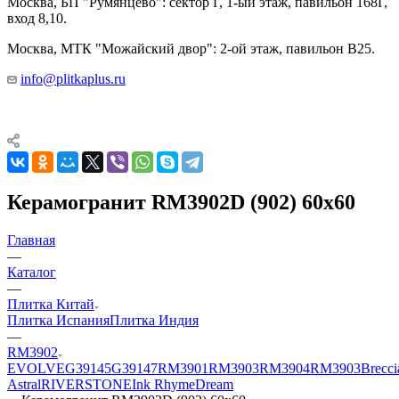
Москва, БП "Румянцево": сектор Г, 1-ый этаж, павильон 168Г,
вход 8,10.
Москва, МТК "Можайский двор": 2-ой этаж, павильон В25.
info@plitkaplus.ru
Керамогранит RM3902D (902) 60х60
Главная
—
Каталог
—
Плитка Китай
Плитка Испания
Плитка Индия
—
RM3902
EVOLVE
G39145
G39147
RM3901
RM3903
RM3904
RM3903
Brecci
Astral
RIVERSTONE
Ink Rhyme
Dream