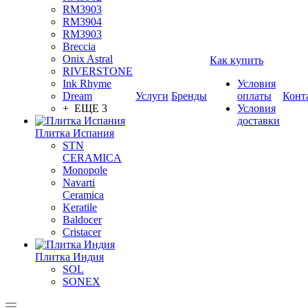
RM3903
RM3904
RM3903
Breccia
Onix Astral
Как купить
RIVERSTONE
Ink Rhyme
Условия
Dream
Услуги
Бренды
оплаты
Конт
+ ЕЩЕ 3
Условия
доставки
Плитка Испания
STN
CERAMICA
Monopole
Navarti
Ceramica
Keratile
Baldocer
Cristacer
Плитка Индия
SOL
SONEX