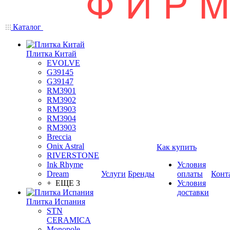
Каталог
Плитка Китай
EVOLVE
G39145
G39147
RM3901
RM3902
RM3903
RM3904
RM3903
Breccia
Onix Astral
Как купить
RIVERSTONE
Ink Rhyme
Условия
Dream
Услуги
Бренды
оплаты
Конт
+ ЕЩЕ 3
Условия
доставки
Плитка Испания
STN
CERAMICA
Monopole