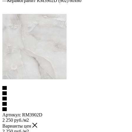
—
Керамогранит RM3902D (902) 60х60
Артикул:
RM3902D
2 250
руб.
/м2
Варианты цен
2 250
руб.
/м2