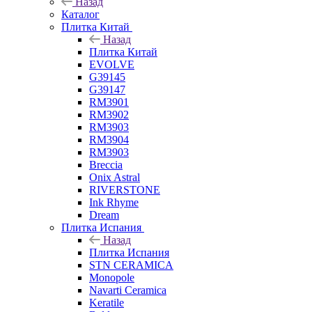
Назад
Каталог
Плитка Китай
Назад
Плитка Китай
EVOLVE
G39145
G39147
RM3901
RM3902
RM3903
RM3904
RM3903
Breccia
Onix Astral
RIVERSTONE
Ink Rhyme
Dream
Плитка Испания
Назад
Плитка Испания
STN CERAMICA
Monopole
Navarti Ceramica
Keratile