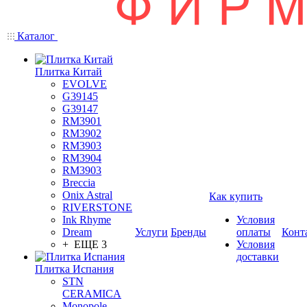
Каталог
Плитка Китай
EVOLVE
G39145
G39147
RM3901
RM3902
RM3903
RM3904
RM3903
Breccia
Onix Astral
Как купить
RIVERSTONE
Ink Rhyme
Условия
Dream
Услуги
Бренды
оплаты
Конт
+ ЕЩЕ 3
Условия
доставки
Плитка Испания
STN
CERAMICA
Monopole