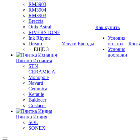
RM3903
RM3904
RM3903
Breccia
Onix Astral
Как купить
RIVERSTONE
Ink Rhyme
Условия
Dream
Услуги
Бренды
оплаты
Конт
+ ЕЩЕ 3
Условия
доставки
Плитка Испания
STN
CERAMICA
Monopole
Navarti
Ceramica
Keratile
Baldocer
Cristacer
Плитка Индия
SOL
SONEX