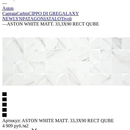
—
Aston
Capraia
Carbis
CIPPO DI GRE
GALAXY
NEWLYN
PATAGONIA
TALO
Tivoli
—
ASTON WHITE MATT. 33,3X90 RECT QUBE
Артикул:
ASTON WHITE MATT. 33,3X90 RECT QUBE
4 909
руб.
/м2