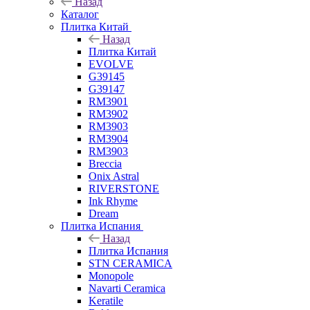
Назад
Каталог
Плитка Китай
Назад
Плитка Китай
EVOLVE
G39145
G39147
RM3901
RM3902
RM3903
RM3904
RM3903
Breccia
Onix Astral
RIVERSTONE
Ink Rhyme
Dream
Плитка Испания
Назад
Плитка Испания
STN CERAMICA
Monopole
Navarti Ceramica
Keratile