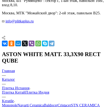
Москва, БП "Румянцево": сектор Г, 1-ый этаж, павильон 168Г,
вход 8,10.
Москва, МТК "Можайский двор": 2-ой этаж, павильон В25.
info@plitkaplus.ru
ASTON WHITE MATT. 33,3X90 RECT
QUBE
Главная
—
Каталог
—
Плитка Испания
Плитка Китай
Плитка Индия
—
Keratile
Monopole
Navarti Ceramica
Baldocer
Cristacer
STN CERAMICA