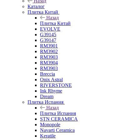
Назад
Каталог
Плитка Китай
Назад
Плитка Китай
EVOLVE
G39145
G39147
RM3901
RM3902
RM3903
RM3904
RM3903
Breccia
Onix Astral
RIVERSTONE
Ink Rhyme
Dream
Плитка Испания
Назад
Плитка Испания
STN CERAMICA
Monopole
Navarti Ceramica
Keratile