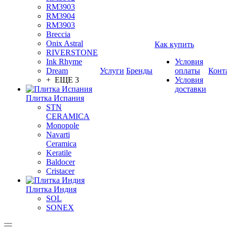
RM3903
RM3904
RM3903
Breccia
Onix Astral
Как купить
RIVERSTONE
Ink Rhyme
Условия
Dream
Услуги
Бренды
оплаты
Конт
+ ЕЩЕ 3
Условия
доставки
Плитка Испания
STN
CERAMICA
Monopole
Navarti
Ceramica
Keratile
Baldocer
Cristacer
Плитка Индия
SOL
SONEX