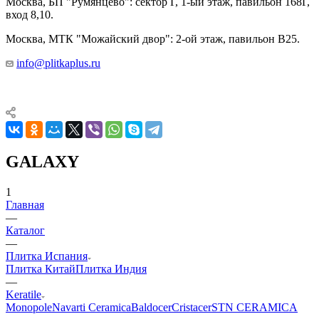
Москва, БП "Румянцево": сектор Г, 1-ый этаж, павильон 168Г,
вход 8,10.
Москва, МТК "Можайский двор": 2-ой этаж, павильон В25.
info@plitkaplus.ru
GALAXY
1
Главная
—
Каталог
—
Плитка Испания
Плитка Китай
Плитка Индия
—
Keratile
Monopole
Navarti Ceramica
Baldocer
Cristacer
STN CERAMICA