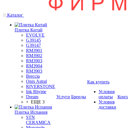
Каталог
Плитка Китай
EVOLVE
G39145
G39147
RM3901
RM3902
RM3903
RM3904
RM3903
Breccia
Onix Astral
Как купить
RIVERSTONE
Ink Rhyme
Условия
Dream
Услуги
Бренды
оплаты
Конт
+ ЕЩЕ 3
Условия
доставки
Плитка Испания
STN
CERAMICA
Monopole