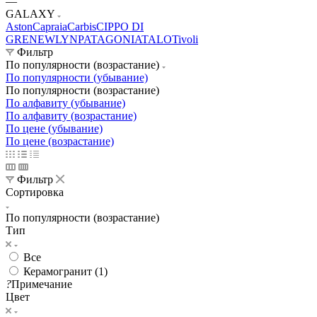
—
GALAXY
Aston
Capraia
Carbis
CIPPO DI
GRE
NEWLYN
PATAGONIA
TALO
Tivoli
Фильтр
По популярности (возрастание)
По популярности (убывание)
По популярности (возрастание)
По алфавиту (убывание)
По алфавиту (возрастание)
По цене (убывание)
По цене (возрастание)
Фильтр
Сортировка
По популярности (возрастание)
Тип
Все
Керамогранит (
1
)
?
Примечание
Цвет