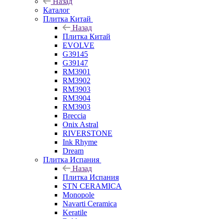
Назад
Каталог
Плитка Китай
Назад
Плитка Китай
EVOLVE
G39145
G39147
RM3901
RM3902
RM3903
RM3904
RM3903
Breccia
Onix Astral
RIVERSTONE
Ink Rhyme
Dream
Плитка Испания
Назад
Плитка Испания
STN CERAMICA
Monopole
Navarti Ceramica
Keratile