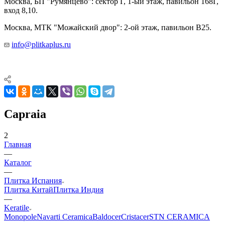
Москва, БП "Румянцево": сектор Г, 1-ый этаж, павильон 168Г,
вход 8,10.
Москва, МТК "Можайский двор": 2-ой этаж, павильон В25.
info@plitkaplus.ru
Capraia
2
Главная
—
Каталог
—
Плитка Испания
Плитка Китай
Плитка Индия
—
Keratile
Monopole
Navarti Ceramica
Baldocer
Cristacer
STN CERAMICA