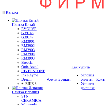
Каталог
Плитка Китай
EVOLVE
G39145
G39147
RM3901
RM3902
RM3903
RM3904
RM3903
Breccia
Onix Astral
Как купить
RIVERSTONE
Ink Rhyme
Условия
Dream
Услуги
Бренды
оплаты
Конт
+ ЕЩЕ 3
Условия
доставки
Плитка Испания
STN
CERAMICA
Monopole