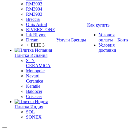
RM3903
RM3904
RM3903
Breccia
Onix Astral
Как купить
RIVERSTONE
Ink Rhyme
Условия
Dream
Услуги
Бренды
оплаты
Конт
+ ЕЩЕ 3
Условия
доставки
Плитка Испания
STN
CERAMICA
Monopole
Navarti
Ceramica
Keratile
Baldocer
Cristacer
Плитка Индия
SOL
SONEX