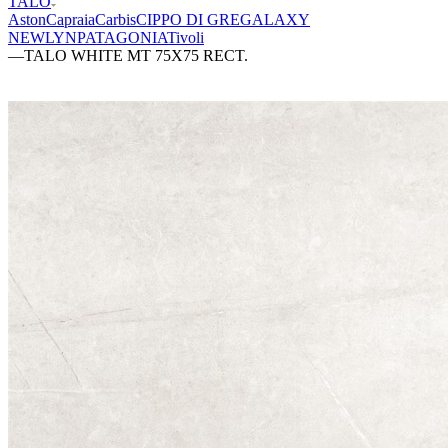
TALO
Aston
Capraia
Carbis
CIPPO DI GRE
GALAXY
NEWLYN
PATAGONIA
Tivoli
—
TALO WHITE MT 75X75 RECT.