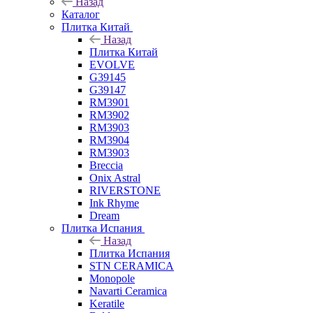
Назад
Каталог
Плитка Китай
Назад
Плитка Китай
EVOLVE
G39145
G39147
RM3901
RM3902
RM3903
RM3904
RM3903
Breccia
Onix Astral
RIVERSTONE
Ink Rhyme
Dream
Плитка Испания
Назад
Плитка Испания
STN CERAMICA
Monopole
Navarti Ceramica
Keratile