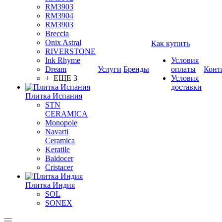
RM3903
RM3904
RM3903
Breccia
Onix Astral
Как купить
RIVERSTONE
Ink Rhyme
Условия
Dream
Услуги
Бренды
оплаты
Конт
+ ЕЩЕ 3
Условия
доставки
Плитка Испания
STN
CERAMICA
Monopole
Navarti
Ceramica
Keratile
Baldocer
Cristacer
Плитка Индия
SOL
SONEX