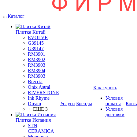
Каталог
Плитка Китай
EVOLVE
G39145
G39147
RM3901
RM3902
RM3903
RM3904
RM3903
Breccia
Onix Astral
Как купить
RIVERSTONE
Ink Rhyme
Условия
Dream
Услуги
Бренды
оплаты
Конт
+ ЕЩЕ 3
Условия
доставки
Плитка Испания
STN
CERAMICA
Monopole