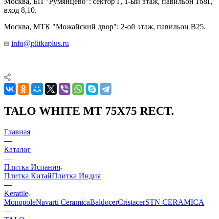
Москва, БП "Румянцево": сектор Г, 1-ый этаж, павильон 168Г,
вход 8,10.
Москва, МТК "Можайский двор": 2-ой этаж, павильон В25.
info@plitkaplus.ru
TALO WHITE MT 75X75 RECT.
Главная
—
Каталог
—
Плитка Испания
Плитка Китай
Плитка Индия
—
Keratile
Monopole
Navarti Ceramica
Baldocer
Cristacer
STN CERAMICA
—